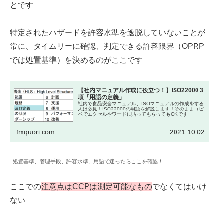
とです
特定されたハザードを許容水準を逸脱していないことが
常に、タイムリーに確認、判定できる許容限界（OPRP
では処置基準）を決めるのがここです
【社内マニュアル作成に役立つ！】ISO22000 3
項「用語の定義」
社内で食品安全マニュアル、ISOマニュアルの作成をする
人は必見！ISO22000の用語を解説します！そのままコピ
ペでエクセルやワードに貼ってもらってもOKです
fmquori.com
2021.10.02
処置基準、管理手段、許容水準、用語で迷ったらここを確認！
ここでの
注意点はCCPは測定可能なもの
でなくてはいけ
ない