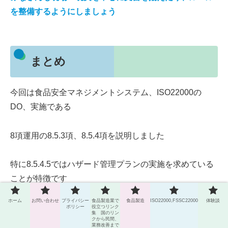
を整備するようにしましょう
まとめ
今回は食品安全マネジメントシステム、ISO22000の
DO、実施である
8項運用の8.5.3項、8.5.4項を説明しました
特に8.5.4.5ではハザード管理プランの実施を求めている
ことが特徴です
ホーム
お問い合わせ
プライバシー
食品製造業で
食品製造
ISO22000,FSSC22000
体験談
HACCPを構築するのは品質部門、やるのは製造部門な
ポリシー
役立つリンク
集 国のリン
クから民間、
ど別れているところも多いのではないでしょうか
業務改善まで