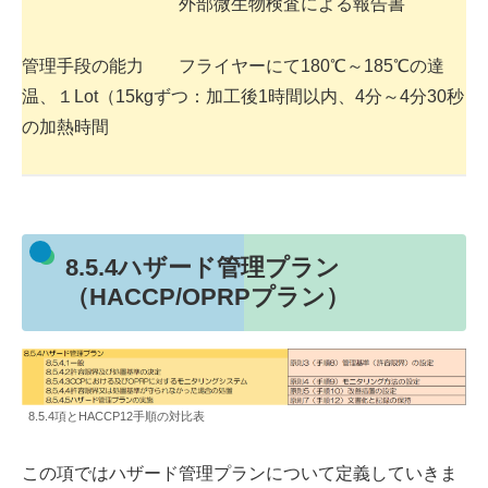
外部微生物検査による報告書
管理手段の能力 フライヤーにて180℃～185℃の達
温、１Lot（15kgずつ：加工後1時間以内、4分～4分30秒
の加熱時間
8.5.4ハザード管理プラン
（HACCP/OPRPプラン）
8.5.4項とHACCP12手順の対比表
この項ではハザード管理プランについて定義していきま