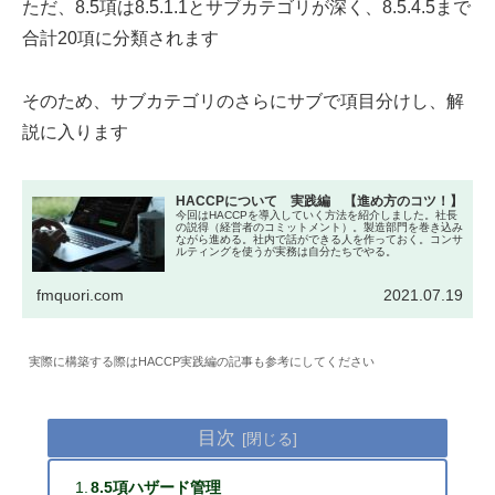
ただ、8.5項は8.5.1.1とサブカテゴリが深く、8.5.4.5まで
合計20項に分類されます
そのため、サブカテゴリのさらにサブで項目分けし、解
説に入ります
HACCPについて 実践編 【進め方のコツ！】
今回はHACCPを導入していく方法を紹介しました。社長
の説得（経営者のコミットメント）。製造部門を巻き込み
ながら進める。社内で話ができる人を作っておく。コンサ
ルティングを使うが実務は自分たちでやる。
fmquori.com
2021.07.19
実際に構築する際はHACCP実践編の記事も参考にしてください
目次
8.5項ハザード管理