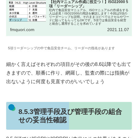
【社内マニュアル作成に役立つ！】ISO22000 5
項「リーダーシップ」
社内で食品安全マニュアル、ISOマニュアルの作成をする
人は必見！ISO22000の用語を解説します！今回は5項の
リーダーシップを説明。そのままコピペでエクセルやワー
ドに貼ってもらってもOKです。5項では食品安全を経営
と統合し運用することを求めています
fmquori.com
2021.11.07
5項リーダーシップの中で食品安全チーム、リーダーの指名があります
細かく言えばそれぞれの項目がその後の8.6以降でも出て
きますので、順番に作り、網羅し、監査の際には指摘が
出ないように何度も見直すのがいいでしょう
8.5.3管理手段及び管理手段の組合
せの妥当性確認