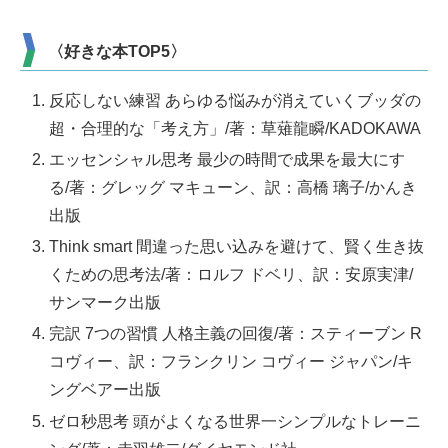
〈好きな本TOP5〉
反応しない練習 あらゆる悩みが消えていくブッダの
超・合理的な「考え方」/著：草薙龍瞬/KADOKAWA
エッセンシャル思考 最少の時間で成果を最大にす
る/著：グレッグ マキューン、訳：高橋 璃子/かんき
出版
Think smart 間違った思い込みを避けて、賢く生き抜
くための思考法/著：ロルフ ドベリ、訳：安原実津/
サンマーク出版
完訳 7つの習慣 人格主義の回復/著：スティーブン R
コヴィー、訳：フランクリン コヴィー ジャパン/キ
ングベアー出版
ゼロ秒思考 頭がよくなる世界一シンプルなトレーニ