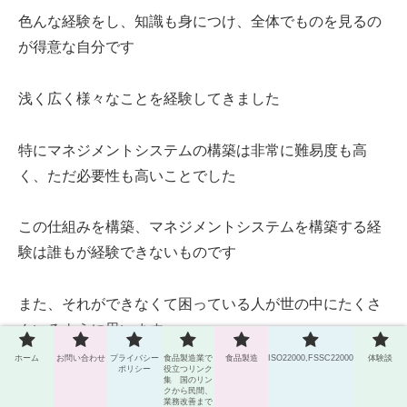
色んな経験をし、知識も身につけ、全体でものを見るの
が得意な自分です
浅く広く様々なことを経験してきました
特にマネジメントシステムの構築は非常に難易度も高
く、ただ必要性も高いことでした
この仕組みを構築、マネジメントシステムを構築する経
験は誰もが経験できないものです
また、それができなくて困っている人が世の中にたくさ
んいるように思います
ホーム
お問い合わせ
プライバシー
食品製造業で
食品製造
ISO22000,FSSC22000
体験談
ポリシー
役立つリンク
特に品質部門を始めとする管理部門の人たちの仕事は問
集 国のリン
クから民間、
業務改善まで
題が起きてから対応する！のではなく、問題が起きない