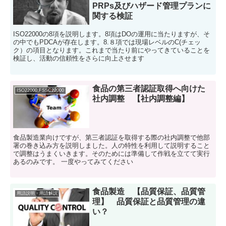
PRPs及びハザード管理プランに
関する検証
ISO22000の8項を説明します。8項はDOの運用に当たりますが、そ
の中でもPDCAが存在します。8.８項では現場レベルのC(チェッ
ク）の項目となります。これまで当たり前にやってきていることを
検証し、活動の信頼性をさらに向上させます
食品の第三者認証取得へ向けた
ISO22000,FSSC22000
社内調整 【社内調整編】
食品製造業向けですが、第三者認証を取得する際の社内調整で他部
署の巻き込み方を説明しました。人の特性を利用して説明すること
で調整はうまくいきます。そのためには準備して作戦を立てて実行
あるのみです。 一度やってみてください
食品製造 【品質保証、品質管
用語説明・用語解説
理】 品質保証と品質管理の違
い？