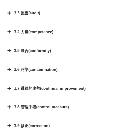
3.3 監査(audit)
3.4 力量(competence)
3.5 適合(conformity)
3.6 汚染(contamination)
3.7 継続的改善(continual improvement)
3.8 管理手段(control measure)
3.9 修正(correction)