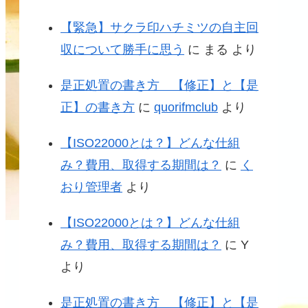
【緊急】サクラ印ハチミツの自主回
収について勝手に思う
に
まる
より
是正処置の書き方 【修正】と【是
正】の書き方
に
quorifmclub
より
【ISO22000とは？】どんな仕組
み？費用、取得する期間は？
に
く
おり管理者
より
【ISO22000とは？】どんな仕組
み？費用、取得する期間は？
に
Y
より
是正処置の書き方 【修正】と【是