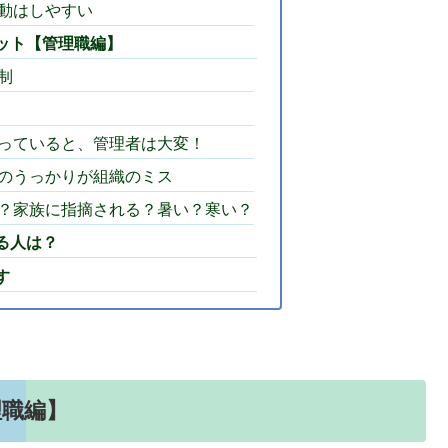
動はしやすい
ット【管理職編】
制
っていると、管理者は大変！
のうっかりが組織のミス
？家族に指摘される？暑い？寒い？
る人は？
す
理職編】